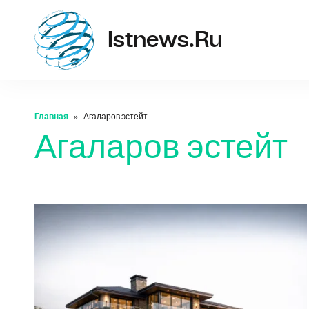
istne
Istnews.ru
Главная
Агаларов эстейт
Агаларов эстейт