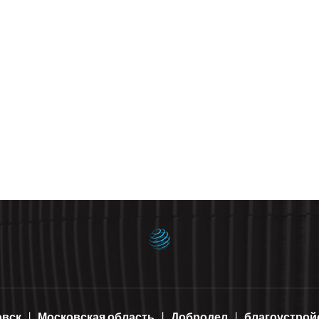
овск
Московская область
Добродел
благоустрой