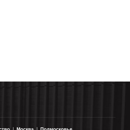
ство
Москва
Подмосковье