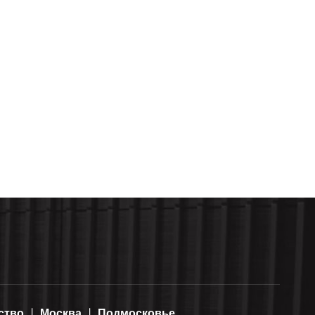
ство
Москва
Подмосковье