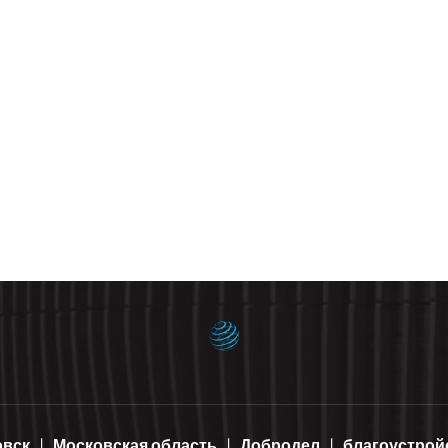
овск
Московская область
Добродел
благоустрой