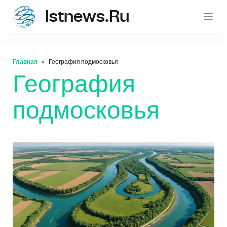
Istnews.ru
istnew
Главная
География подмосковья
География
подмосковья