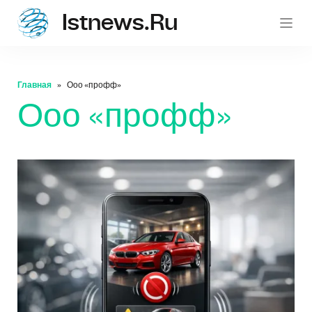
Istnews.ru
istnew
Главная
Ооо «профф»
Ооо «профф»