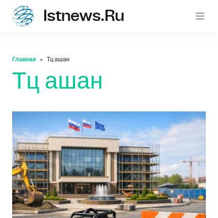
Istnews.ru
istnew
Главная
Тц ашан
Тц ашан