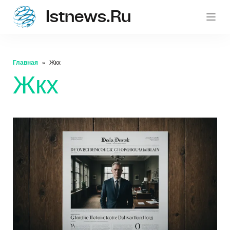
Istnews.ru
istnew
Главная
Жкх
Жкх