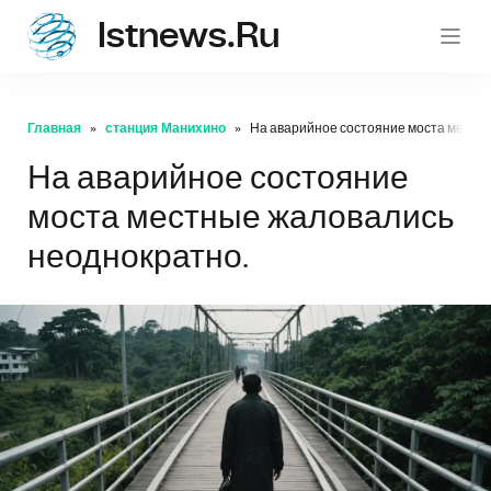
Istnews.ru
istnew
Главная
станция Манихино
На аварийное состояние моста местн
На аварийное состояние
моста местные жаловались
неоднократно.