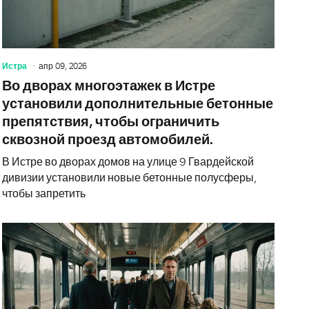
Истра
апр 09, 2026
Во дворах многоэтажек в Истре
установили дополнительные бетонные
препятствия, чтобы ограничить
сквозной проезд автомобилей.
В Истре во дворах домов на улице 9 Гвардейской
дивизии установили новые бетонные полусферы,
чтобы запретить
 1 мая откроют мотосезон
В муниципа