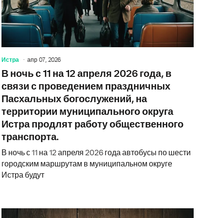
Истра
апр 07, 2026
В ночь с 11 на 12 апреля 2026 года, в
связи с проведением праздничных
Пасхальных богослужений, на
территории муниципального округа
Истра продлят работу общественного
транспорта.
В ночь с 11 на 12 апреля 2026 года автобусы по шести
городским маршрутам в муниципальном округе
Истра будут
е изменился порядок получения услуг ЗАГС
Что посмо