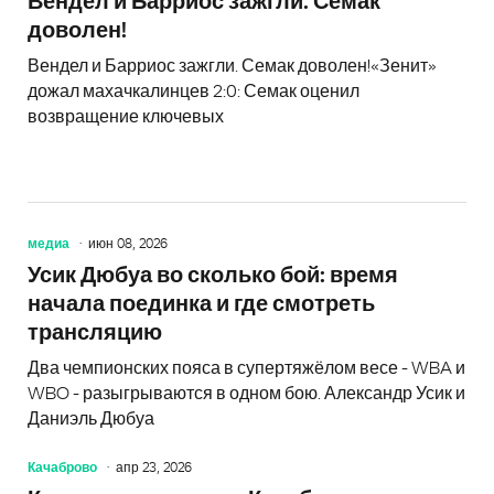
Вендел и Барриос зажгли. Семак
доволен!
Вендел и Барриос зажгли. Семак доволен!«Зенит»
дожал махачкалинцев 2:0: Семак оценил
возвращение ключевых
медиа
июн 08, 2026
Усик Дюбуа во сколько бой: время
начала поединка и где смотреть
трансляцию
Два чемпионских пояса в супертяжёлом весе - WBA и
WBO - разыгрываются в одном бою. Александр Усик и
Даниэль Дюбуа
Качаброво
апр 23, 2026