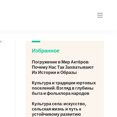
этом году она выпадает на 12 апреля) и Радонице (родительскому дню, который
Избранное
Погружение в Мир Актёров:
Почему Нас Так Захватывают
Их Истории и Образы
Культура и традиции юртовых
поселений: Взгляд в глубины
быта и фольклора народов
Культура села: искусство,
сельская жизнь и путь к
устойчивому развитию