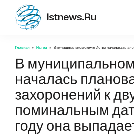
istne
Istnews.ru
Главная
Истра
В муниципальном округе Истра началась планов
В муниципальном
началась планова
захоронений к д
поминальным дат
году она выпадает