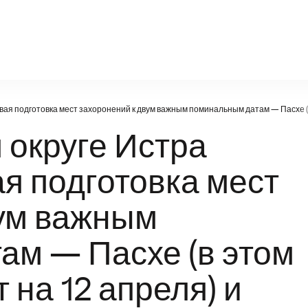
ws.ru
ая подготовка мест захоронений к двум важным поминальным датам — Пасхе (в 
 округе Истра
я подготовка мест
вум важным
ам — Пасхе (в этом
 на 12 апреля) и