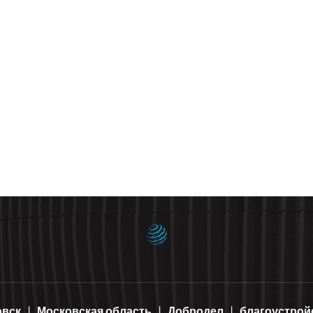
овск
Московская область
Добродел
благоустрой