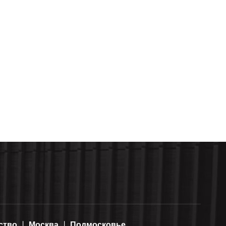
ство
Москва
Подмосковье