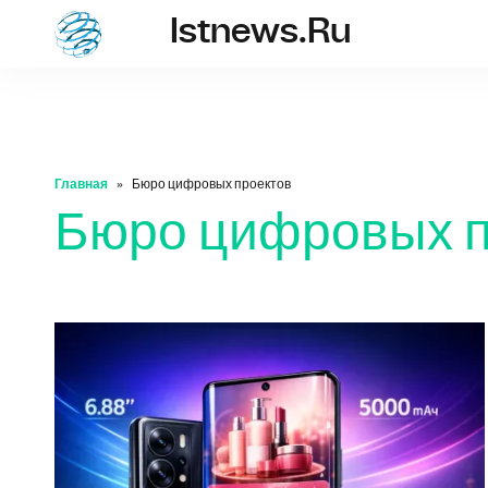
Istnews.ru
istnews.ru
Главная
Бюро цифровых проектов
Бюро цифровых п