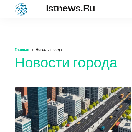
Istnews.ru
istnews.ru
Главная
Новости города
Новости города