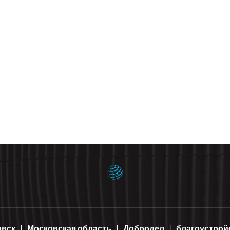
овск
Московская область
Добродел
благоустрой