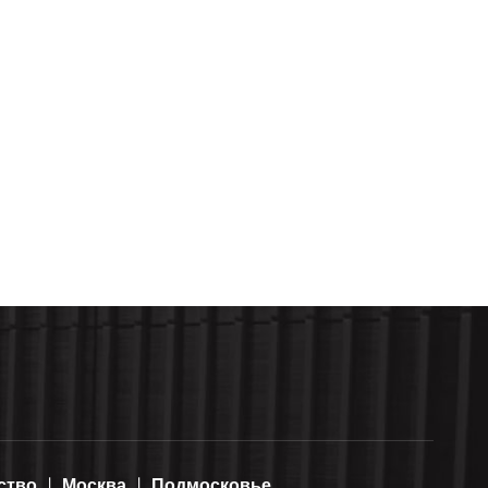
ство
Москва
Подмосковье