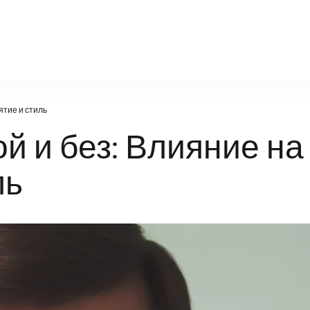
ws.ru
ятие и стиль
й и без: Влияние на
ль