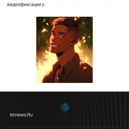
видеофиксации у
Istnews.ru